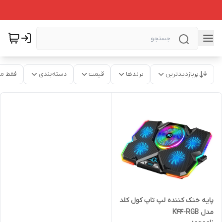
پربازدیدترین
برندها
قیمت
دسته‌بندی
فقط م
پایه خنک کننده لپ تاپ کول کلد
مدل K44-RGB