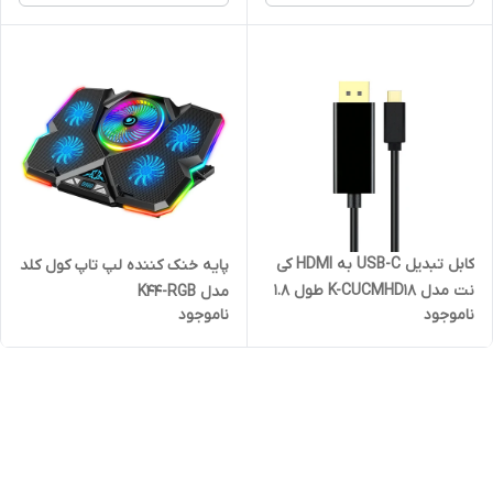
کابل تبدیل USB-C به HDMI کی
پایه خنک کننده لپ تاپ کول کلد
نت مدل K-CUCMHD18 طول 1.8
مدل K44-RGB
ناموجود
ناموجود
متر