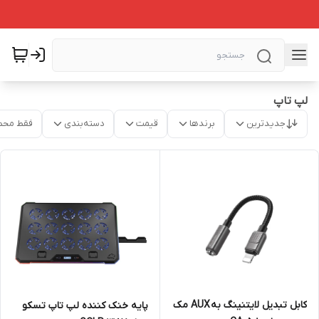
لپ تاپ
جدیدترین
برندها
قیمت
دسته‌بندی
فقط محص
کابل تبدیل لایتنینگ به AUX مک
پایه خنک کننده لپ تاپ تسکو