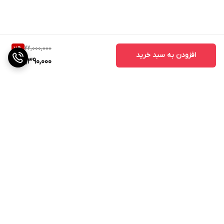
22,000,000
7
%
افزودن به سبد خرید
20,390,000
برگشت به بالا